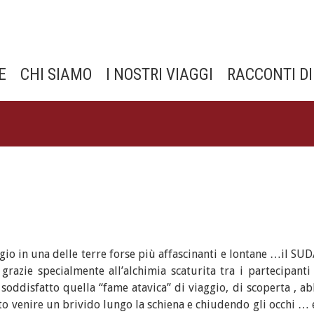
E
CHI SIAMO
I NOSTRI VIAGGI
RACCONTI DI
gio in una delle terre forse più affascinanti e lontane …il SUD
grazie specialmente all’alchimia scaturita tra i partecipanti
oddisfatto quella “fame atavica” di viaggio, di scoperta , 
atto venire un brivido lungo la schiena e chiudendo gli occhi … 