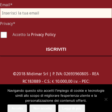
Email*
Privacy*
Accetto la
Privacy Policy
ISCRIVITI
©2018 Midimar Srl | P. IVA: 02693960805 - REA
RC183889 - C.S.: € 10.000,00 i.v. - PEC:
midimar@pec.it
Navigando questo sito accetti l'impiego di cookie e tecnologie
simili allo scopo di migliorare l’esperienza utente e la
-
-
Cookie & Privacy Policy
Condizioni di Vendita
Assicurazioni
personalizzazione dei contenuti offerti.
-
Contatti
Accetto
Non accetto
Leggi di più